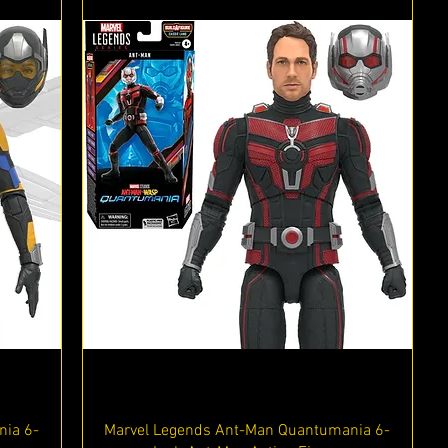
Vista rápida
nia 6-
Marvel Legends Ant-Man Quantumania 6-