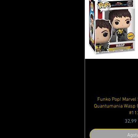
Vista r
Funko Pop! Marvel 
Quantumania Wasp C
#11
Precio
32,99
Agot