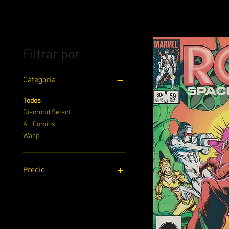
Filtrar por
Categoría
Todos
Diamond Select
All Comics
Wasp
Precio
3 US$
33 US$