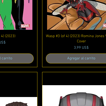
ápida
Vista rápida
 4) (2023)
Wasp #3 (of 4) (2023) Romina Jones 
Cover
o
 US$
Precio
3,99 US$
 carrito
Agregar al carrito