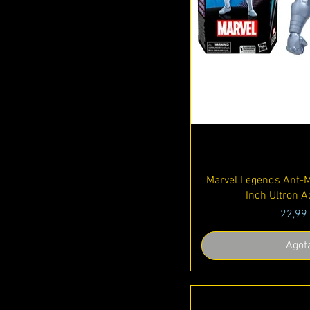
Vista r
Marvel Legends Ant-
Inch Ultron A
Precio
22,99
Agot