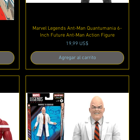
Vista rápida
Marvel Legends Ant-Man Quantumania 6-
Inch Future Ant-Man Action Figure
Precio
19,99 US$
Agregar al carrito