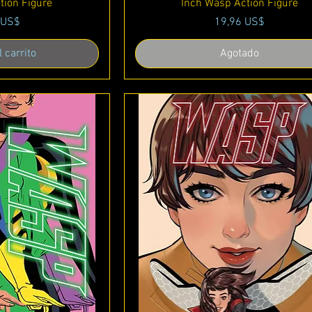
tion Figure
Inch Wasp Action Figure
Precio
 US$
19,96 US$
 carrito
Agotado