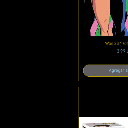
Vista r
Wasp #4 (of
Preci
3,99
Agregar al