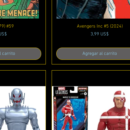
ápida
Vista rápida
79) #59
Avengers Inc #5 (2024)
o
Precio
 US$
3,99 US$
 carrito
Agregar al carrito