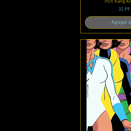
Inch Kang Ac
Precio
32,99
Agregar al