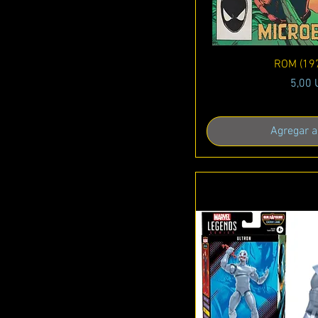
Vista r
ROM (19
Preci
5,00
Agregar al