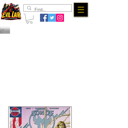
The Evil
Lair